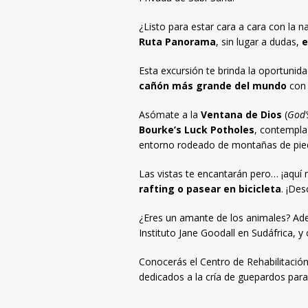
¿Listo para estar cara a cara con la 
Ruta Panorama
, sin lugar a dudas,
e
Esta excursión te brinda la oportunid
cañón más grande del mundo
con 
Asómate a la
Ventana de Dios
(
God’
Bourke’s Luck Potholes
, contempla 
entorno rodeado de montañas de pied
Las vistas te encantarán pero… ¡aquí 
rafting o pasear en bicicleta
. ¡De
¿Eres un amante de los animales? Adem
Instituto Jane Goodall en Sudáfrica, 
Conocerás el Centro de Rehabilitació
dedicados a la cría de guepardos para 