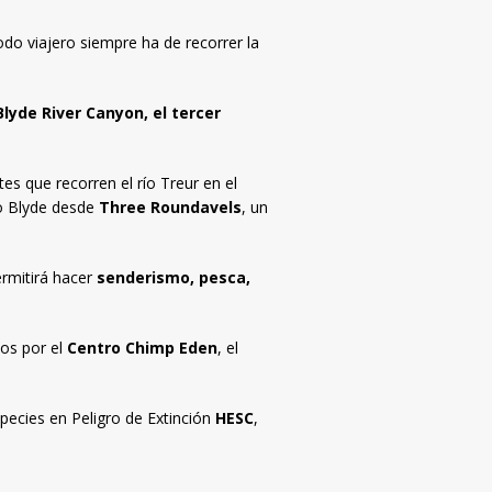
do viajero siempre ha de recorrer la
Blyde River Canyon, el tercer
es que recorren el río Treur en el
río Blyde desde
Three Roundavels
, un
ermitirá hacer
senderismo, pesca,
dos por el
Centro Chimp Eden
, el
species en Peligro de Extinción
HESC
,