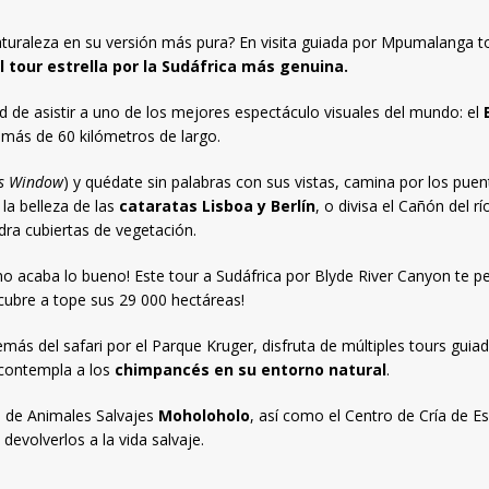
naturaleza en su versión más pura? En visita guiada por Mpumalanga to
l tour estrella por la Sudáfrica más genuina.
ad de asistir a uno de los mejores espectáculo visuales del mundo: el
más de 60 kilómetros de largo.
s Window
) y quédate sin palabras con sus vistas, camina por los puent
la belleza de las
cataratas Lisboa y Berlín
, o divisa el Cañón del 
ra cubiertas de vegetación.
no acaba lo bueno! Este tour a Sudáfrica por Blyde River Canyon te p
scubre a tope sus 29 000 hectáreas!
ás del safari por el Parque Kruger, disfruta de múltiples tours guia
y contempla a los
chimpancés en su entorno natural
.
n de Animales Salvajes
Moholoholo
, así como el Centro de Cría de E
devolverlos a la vida salvaje.