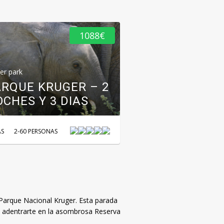
kruger park
1088€
KRUGER NAT
PARK: 2 MIL
HECTÁREAS 
er park
ARQUE KRUGER – 2
NATURALEZA
CHES Y 3 DIAS
ESTADO PUR
AS
2-60 PERSONAS
2 DÍAS
2-60 PERSONAS
 Parque Nacional Kruger. Esta parada
 adentrarte en la asombrosa Reserva