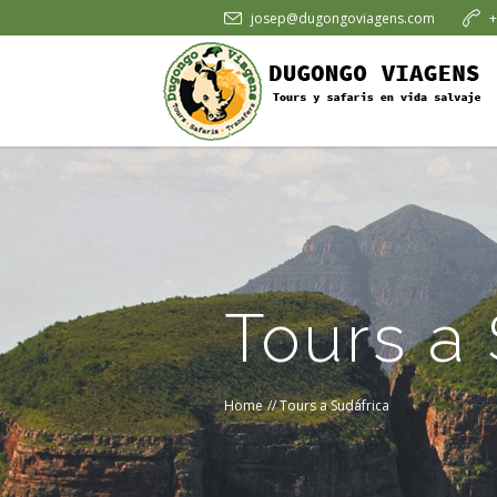
josep@dugongoviagens.com
+
Tours a
Home
//
Tours a Sudáfrica