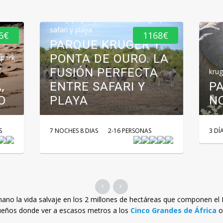
Islas y playas paradisiacas
,
kruger park
,
safari y playa
6€
1168€
PARQUE KRUGER Y
PONTA DE OURO. LA
 park
Y
FUSIÓN PERFECTA
krug
,
ENTRE SAFARI Y
P
O
PLAYA
NO
S
7 NOCHES 8 DIAS
2-16 PERSONAS
3 DÍ
mano la vida salvaje en los 2 millones de hectáreas que componen el
sueños donde ver a escasos metros a los
Cinco Grandes de África
o