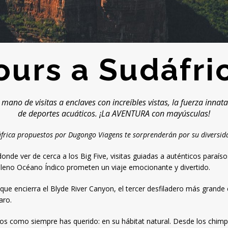
ours a Sudáfri
a mano de visitas a enclaves con increíbles vistas, la fuerza innat
de deportes acuáticos. ¡La AVENTURA con mayúsculas!
áfrica propuestos por Dugongo Viagens te sorprenderán por su diversida
donde ver de cerca a los Big Five, visitas guiadas a auténticos para
 pleno Océano Índico prometen un viaje emocionante y divertido.
 que encierra el Blyde River Canyon, el tercer desfiladero más gran
aro.
los como siempre has querido: en su hábitat natural. Desde los chimp