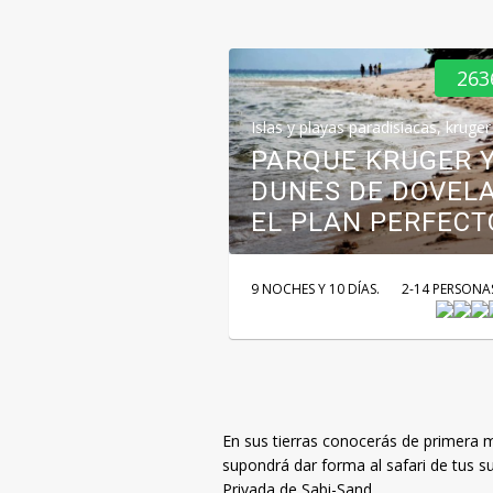
263
Islas y playas paradisiacas
,
kruger
PARQUE KRUGER 
DUNES DE DOVELA
EL PLAN PERFECT
9 NOCHES Y 10 DÍAS.
2-14 PERSONA
En sus tierras conocerás de primera 
supondrá dar forma al safari de tus 
Privada de Sabi-Sand.