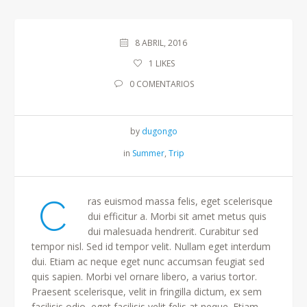
8 ABRIL, 2016
1
LIKES
0 COMENTARIOS
by
dugongo
in
Summer
,
Trip
C
ras euismod massa felis, eget scelerisque
dui efficitur a. Morbi sit amet metus quis
dui malesuada hendrerit. Curabitur sed
tempor nisl. Sed id tempor velit. Nullam eget interdum
dui. Etiam ac neque eget nunc accumsan feugiat sed
quis sapien. Morbi vel ornare libero, a varius tortor.
Praesent scelerisque, velit in fringilla dictum, ex sem
facilisis odio, eget facilisis velit felis at neque. Etiam