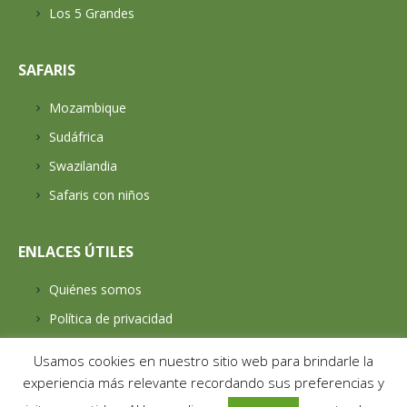
Destinos Preferidos
Los 5 Grandes
SAFARIS
Mozambique
Sudáfrica
Swazilandia
Safaris con niños
ENLACES ÚTILES
Quiénes somos
Política de privacidad
Usamos cookies en nuestro sitio web para brindarle la
Largo recorrido
experiencia más relevante recordando sus preferencias y
Transfers