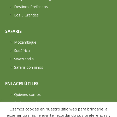
Destinos Preferidos
Los 5 Grandes
SAFARIS
Mozambique
Sudáfrica
Swazilandia
Safaris con niños
ENLACES ÚTILES
Quiénes somos
Política de privacidad
Usamos cookies en nuestro sitio web para brindarle la
Largo recorrido
experiencia más relevante recordando sus preferencias y