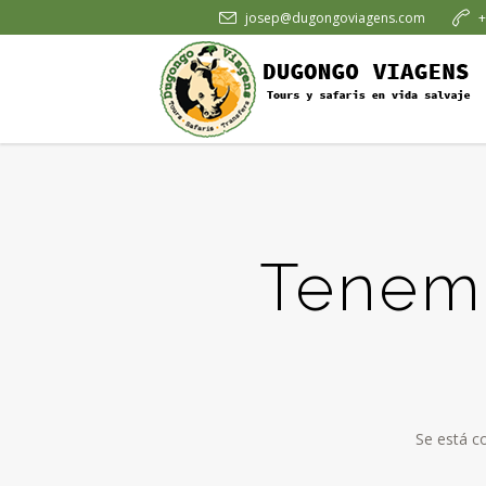
josep@dugongoviagens.com
+
Tenemo
Se está c