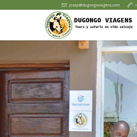
josep@dugongoviagens.com
+